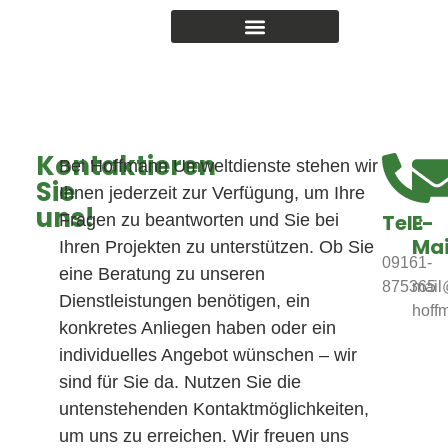
Kontaktieren
Bei Hoffmann Umweltdienste stehen wir
Sie
Ihnen jederzeit zur Verfügung, um Ihre
uns!
Tel.:
E-
Fragen zu beantworten und Sie bei
Mai
Ihren Projekten zu unterstützen. Ob Sie
09161-
eine Beratung zu unseren
875365
mail
Dienstleistungen benötigen, ein
hoff
konkretes Anliegen haben oder ein
individuelles Angebot wünschen – wir
sind für Sie da. Nutzen Sie die
untenstehenden Kontaktmöglichkeiten,
um uns zu erreichen. Wir freuen uns